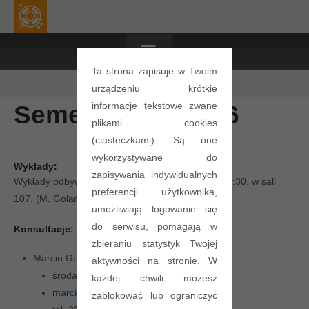
≡
Ta strona zapisuje w Twoim
urządzeniu krótkie
informacje tekstowe zwane
Semestr letni 2026
plikami cookies
(ciasteczkami). Są one
wykorzystywane do
Wykłady:
zapisywania indywidualnych
Wykłady odbywają się w każdy czwartek o godz. 8:30, w sali
preferencji użytkownika,
107, (M. Golański i P. Araszkiewicz)
umożliwiają logowanie się
do serwisu, pomagają w
Konsultacje:
zbieraniu statystyk Twojej
Marcin Golański
aktywności na stronie. W
środa, 11:00-13:00, p. 574
każdej chwili możesz
marcin.golanski[at]pw.edu.pl
zablokować lub ograniczyć