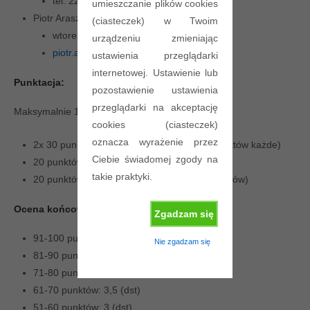
tel. 22 234 7896
umieszczanie plików cookies
Piotr Araszkiewicz
(ciasteczek) w Twoim
wtorek, 18:00-20:00, p. 585
urządzeniu zmieniając
piotr.araszkiewicz[at]pw.edu.pl
ustawienia przeglądarki
internetowej. Ustawienie lub
Punktacja:
pozostawienie ustawienia
przeglądarki na akceptację
Maksymalnie 100 punktów:
cookies (ciasteczek)
oznacza wyrażenie przez
2x 30 punktów (2 kolokwia, min. liczba 8 punktów każde)
Ciebie świadomej zgody na
20 punktów (projekt, min. liczba 6 punktów)
takie praktyki.
20 punktów (laboratorium, min. liczba 6 punktów)
Ocena końcowa:
Zgadzam się
91-100 punktów : 5 (bdb)
Nie zgadzam się
81-90 punktów: 4,5 (db+)
71-80 punktów: 4 (db)
61-70 punktów: 3,5 (dst)
51-60 punktów: 3 (dst)