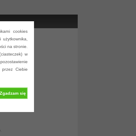
ikami cookies
i użytkownika,
ści na stronie.
(ciasteczek) w
 pozostawienie
 przez Ciebie
Zgadzam się
.