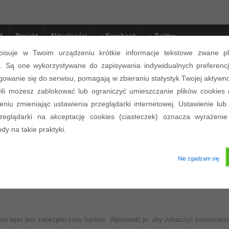
d
Projekt
Aktualności
» Facebook
» Twitter
pisuje w Twoim urządzeniu krótkie informacje tekstowe zwane pl
). Są one wykorzystywane do zapisywania indywidualnych preferencj
e: Prezentacje
gowanie się do serwisu, pomagają w zbieraniu statystyk Twojej aktywno
li możesz zablokować lub ograniczyć umieszczanie plików cookies 
niu zmieniając ustawienia przeglądarki internetowej. Ustawienie lub
rzeglądarki na akceptację cookies (ciasteczek) oznacza wyrażenie
y na takie praktyki.
zobaczyć, proszę wpisać hasło:
Nie zgadzam się
Ten wpis jest zabezpieczony hasłem. Wprowadź je, aby zobaczyć komentarze