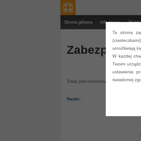
Strona główna
Informacje
Wykła
Ta strona za
(ciasteczkami
Zabezpieczon
umożliwiają lo
W każdej chwi
Twoim urządze
ustawienia p
świadomej zgod
Treść jest chroniona hasłem. Aby ją 
Hasło: