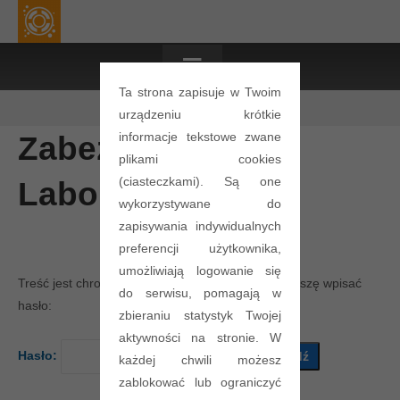
≡
Ta strona zapisuje w Twoim
urządzeniu krótkie
informacje tekstowe zwane
Zabezpieczone:
plikami cookies
(ciasteczkami). Są one
Laboratorium 21L
wykorzystywane do
zapisywania indywidualnych
preferencji użytkownika,
umożliwiają logowanie się
Treść jest chroniona hasłem. Aby ją zobaczyć, proszę wpisać
do serwisu, pomagają w
hasło:
zbieraniu statystyk Twojej
aktywności na stronie. W
Hasło:
każdej chwili możesz
zablokować lub ograniczyć