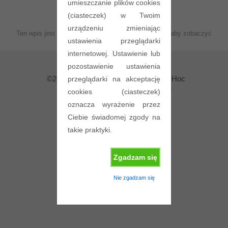
umieszczanie plików cookies
(ciasteczek) w Twoim
urządzeniu zmieniając
Ten wpis jest zabezpieczony hasłem. Wprowadź je, aby zobaczyć
ustawienia przeglądarki
komentarze.
internetowej. Ustawienie lub
pozostawienie ustawienia
©2026 Bezprzewodowe Systemy Ad-Hoc
przeglądarki na akceptację
| Powered by
Responsive Theme
cookies (ciasteczek)
oznacza wyrażenie przez
Ciebie świadomej zgody na
takie praktyki.
Zgadzam się
Nie zgadzam się