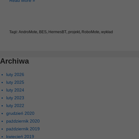
Nowy
Read More »
semestr
2014
Tagi:
AndroMote
,
BES
,
HermesBT
,
projekt
,
RoboMote
,
wykład
Archiwa
luty 2026
luty 2025
luty 2024
luty 2023
luty 2022
grudzień 2020
październik 2020
październik 2019
kwiecień 2019