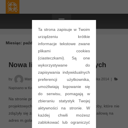
≡
Ta strona zapisuje w Twoim
urządzeniu krótkie
Miesiąc:
październik 2014
informacje tekstowe zwane
plikami cookies
(ciasteczkami). Są one
Nowa lista grup projektowych
wykorzystywane do
zapisywania indywidualnych
preferencji użytkownika,
by
Marcin Golanski
Posted on
15 października 2014
umożliwiają logowanie się
Napisano w
Komunikaty
,
Laboratorium
,
Projekt
do serwisu, pomagają w
Na stronie projektu BES zamieściliśmy listę grup
zbieraniu statystyk Twojej
projektowych dla semestru zimowego 2104r. Osoby, które nie
aktywności na stronie. W
zdążyły się zapisać proszę o informacje drogą mailową na
każdej chwili możesz
adres m.golanski[at]tele.pw.edu.pl.
zablokować lub ograniczyć