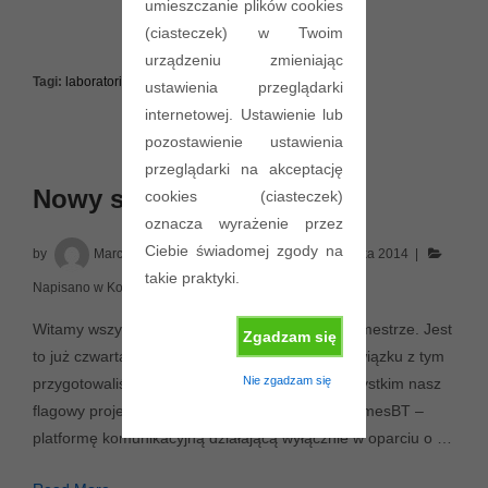
umieszczanie plików cookies
(ciasteczek) w Twoim
urządzeniu zmieniając
Tagi:
laboratorium
,
lista
,
projekt
ustawienia przeglądarki
internetowej. Ustawienie lub
pozostawienie ustawienia
przeglądarki na akceptację
Nowy semestr 2014
cookies (ciasteczek)
oznacza wyrażenie przez
Ciebie świadomej zgody na
by
Marcin Golanski
Posted on
7 października 2014
takie praktyki.
Napisano w
Komunikaty
,
Laboratorium
,
Projekt
,
Wykład
Witamy wszystkich studentów BES w nowym semestrze. Jest
Zgadzam się
to już czwarta edycja naszego przedmiotu. W związku z tym
Nie zgadzam się
przygotowaliśmy małe rewolucje
Przede wszystkim nasz
flagowy projekt HERMES przekształcił się w HermesBT –
platformę komunikacyjną działającą wyłącznie w oparciu o …