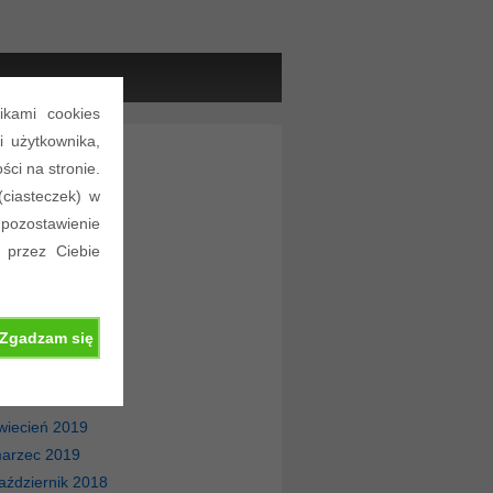
ikami cookies
i użytkownika,
chiwa
ści na stronie.
(ciasteczek) w
uty 2026
 pozostawienie
uty 2025
 przez Ciebie
uty 2024
uty 2023
uty 2022
Zgadzam się
rudzień 2020
aździernik 2020
aździernik 2019
wiecień 2019
arzec 2019
aździernik 2018