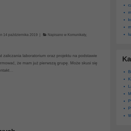
c
m
k
m
l
on
14 października 2019
Napisano w
Komunikaty
,
t zaliczania laboratorium oraz projektu na podstawie
Ka
formować, że mam już pierwszą grupę. Może skusi się
ontakt…
B
K
L
M
P
P
W