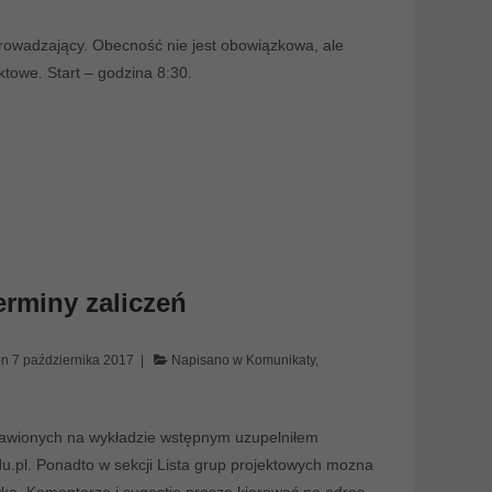
rowadzający. Obecność nie jest obowiązkowa, ale
ktowe. Start – godzina 8:30.
terminy zaliczeń
on
7 października 2017
Napisano w
Komunikaty
,
tawionych na wykładzie wstępnym uzupelniłem
du.pl. Ponadto w sekcji Lista grup projektowych mozna