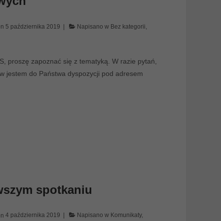
owych
on
5 października 2019
Napisano w
Bez kategorii
,
S, proszę zapoznać się z tematyką. W razie pytań,
ów jestem do Państwa dyspozycji pod adresem
wszym spotkaniu
on
4 października 2019
Napisano w
Komunikaty
,