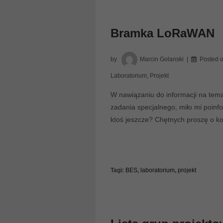
Bramka LoRaWAN
by
Marcin Golanski
Posted 
Laboratorium
,
Projekt
W nawiązaniu do informacji na tema
zadania specjalnego, miło mi poin
ktoś jeszcze? Chętnych proszę o k
Tagi:
BES
,
laboratorium
,
projekt