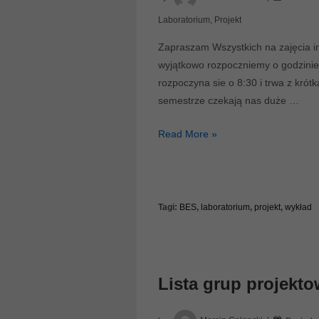
Laboratorium
,
Projekt
Zapraszam Wszystkich na zajęcia 
wyjątkowo rozpoczniemy o godzini
rozpoczyna sie o 8:30 i trwa z kró
semestrze czekają nas duże …
Semestr
Read More »
zimowy
2019
Tagi:
BES
,
laboratorium
,
projekt
,
wykład
Lista grup projekt