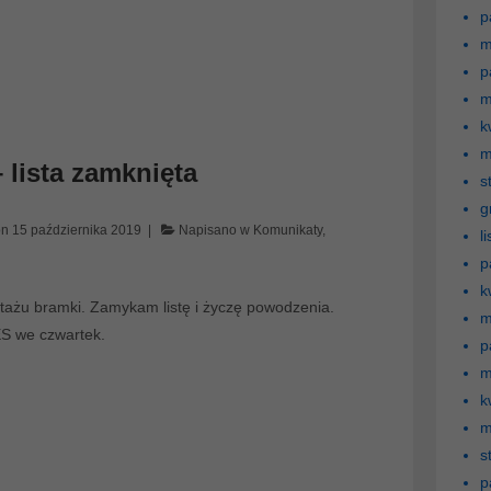
p
m
p
m
k
m
lista zamknięta
s
g
on
15 października 2019
Napisano w
Komunikaty
,
l
p
k
ażu bramki. Zamykam listę i życzę powodzenia.
m
ES we czwartek.
p
m
k
m
s
p