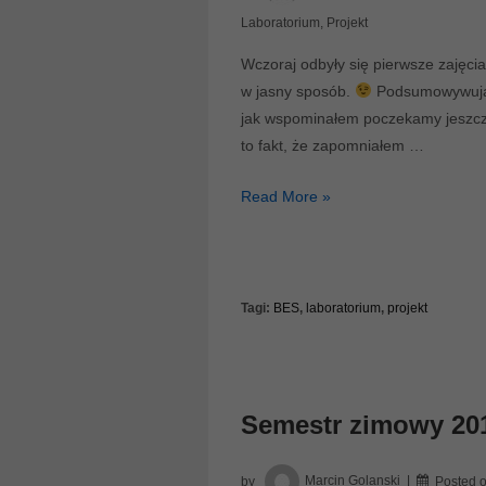
Laboratorium
,
Projekt
Wczoraj odbyły się pierwsze zajęci
w jasny sposób.
Podsumowywując
jak wspominałem poczekamy jeszcze 
to fakt, że zapomniałem …
Kilka
Read More »
uwag
po
pierwszym
spotkaniu
Tagi:
BES
,
laboratorium
,
projekt
Semestr zimowy 20
by
Marcin Golanski
Posted 