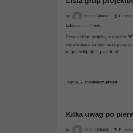
Lista grup projekt
by
Marcin Golanski
Posted 
Laboratorium
,
Projekt
Przydzieliłem projekty w ramach BE
wątpliwości oraz być może pomysł
m.golanski[at]tele.pw.edu.pl.
Tagi:
BES
,
laboratorium
,
projekt
Kilka uwag po pier
by
Marcin Golanski
Posted 