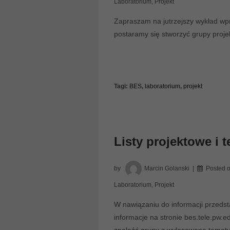
Laboratorium
,
Projekt
Zapraszam na jutrzejszy wykład wp
postaramy się stworzyć grupy proje
Tagi:
BES
,
laboratorium
,
projekt
Listy projektowe i 
by
Marcin Golanski
Posted 
Laboratorium
,
Projekt
W nawiązaniu do informacji przeds
informacje na stronie bes.tele.pw.e