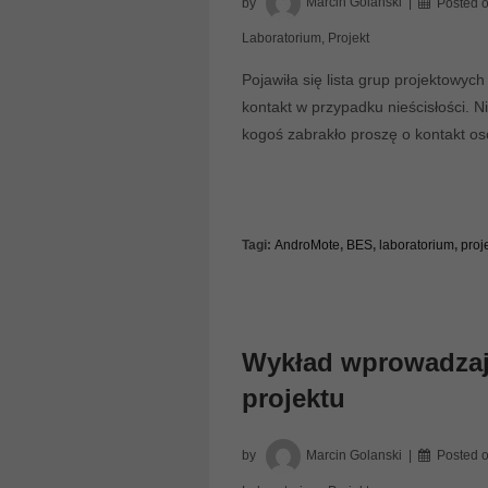
by
Marcin Golanski
Posted 
Laboratorium
,
Projekt
Pojawiła się lista grup projektowyc
kontakt w przypadku nieścisłości. 
kogoś zabrakło proszę o kontakt oso
Tagi:
AndroMote
,
BES
,
laboratorium
,
proj
Wykład wprowadzają
projektu
by
Marcin Golanski
Posted 