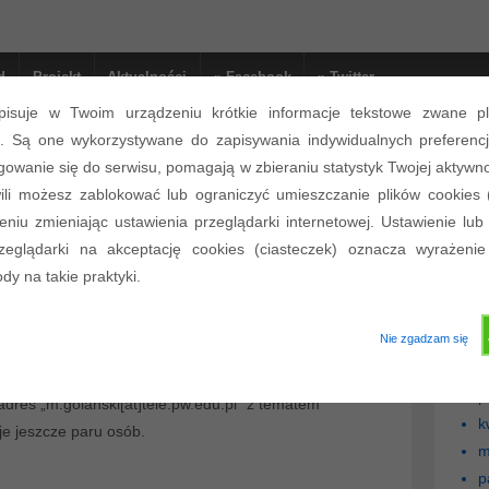
d
Projekt
Aktualności
» Facebook
» Twitter
pisuje w Twoim urządzeniu krótkie informacje tekstowe zwane pl
). Są one wykorzystywane do zapisywania indywidualnych preferencj
Ar
gowanie się do serwisu, pomagają w zbieraniu statystyk Twojej aktywno
li możesz zablokować lub ograniczyć umieszczanie plików cookies 
l
niu zmieniając ustawienia przeglądarki internetowej. Ustawienie lub
owych
l
rzeglądarki na akceptację cookies (ciasteczek) oznacza wyrażenie
l
y na takie praktyki.
l
on
10 października 2020
Napisano w
Komunikaty
,
Projekt
l
Nie zgadzam się
g
l/cwiczenia-i-laboratorium/lista-grup-projektowych/”
p
z przydzielonymi tematami. Bardzo proszę o
p
adres „m.golanski[at]tele.pw.edu.pl” z tematem
k
je jeszcze paru osób.
m
p