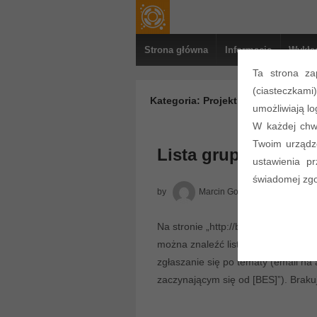
Strona główna
Informacje
Wykła
Ta strona za
(ciasteczkami
Kategoria:
Projekt
umożliwiają lo
W każdej chwi
Twoim urządze
Lista grup projekt
ustawienia p
świadomej zgod
by
Marcin Golanski
Posted 
Na stronie „http://bes.tele.pw.edu.p
można znaleźć listę zespołów wraz 
zgłaszanie się po tematy (email na 
zaczynającym się od [BES]”). Braku