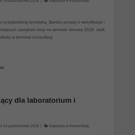
on
29 października 2018
Napisano w
Komunikaty
,
h z przydzieloną tematyką. Bardzo proszę o weryfikacje i
Niniejszym zamykam listę na semestr zimowy 2018. Jeśli
bisty w terminie konsultacji.
ekt
cy dla laboratorium i
on
24 października 2018
Napisano w
Komunikaty
,