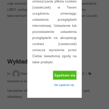
umieszczanie plików cookies
cały semestr 2016L. W związku z dużą liczbą uczestników
(ciasteczek) w Twoim
LBES, zachęcam do rejestracji na wczesne terminy
urządzeniu zmieniając
laboratorium (kwietniowe). Pozdrawiam, Sebastian Łuczak
ustawienia przeglądarki
internetowej. Ustawienie lub
pozostawienie ustawienia
przeglądarki na akceptację
cookies (ciasteczek)
oznacza wyrażenie przez
Ciebie świadomej zgody na
Wykład 24 marca
takie praktyki.
by
Marcin Golanski
Posted on
22 marca 2016
Zgadzam się
Napisano w
Komunikaty
,
Wykład
Nie zgadzam się
Uprzejmie informuję, że wykład BES 24 marca br. jest
odwołany.