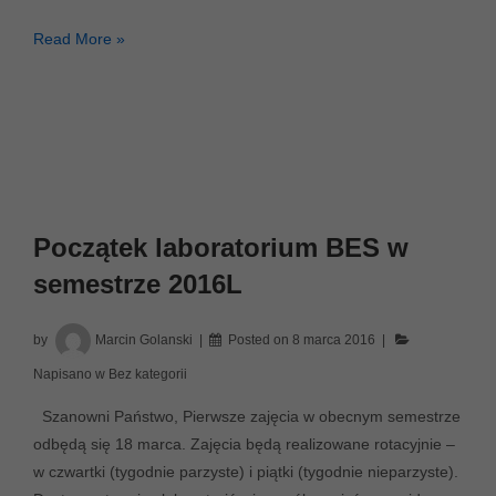
Zajęcia
Read More »
laboratoryjne
18.03
nie
odbędą
się
Początek laboratorium BES w
semestrze 2016L
by
Marcin Golanski
Posted on
8 marca 2016
Napisano w
Bez kategorii
Szanowni Państwo, Pierwsze zajęcia w obecnym semestrze
odbędą się 18 marca. Zajęcia będą realizowane rotacyjnie –
w czwartki (tygodnie parzyste) i piątki (tygodnie nieparzyste).