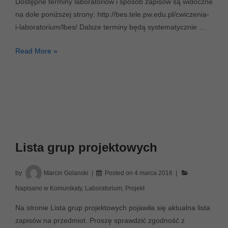
Dostępne terminy laboratoriów i sposób zapisów są widoczne
na dole poniższej strony: http://bes.tele.pw.edu.pl/cwiczenia-
i-laboratorium/lbes/ Dalsze terminy będą systematycznie …
Początek
Read More »
laboratorium
BES
w
semestrze
2016L
Lista grup projektowych
by
Marcin Golanski
Posted on
4 marca 2016
Napisano w
Komunikaty
,
Laboratorium
,
Projekt
Na stronie Lista grup projektowych pojawiła się aktualna lista
zapisów na przedmiot. Proszę sprawdzić zgodność z