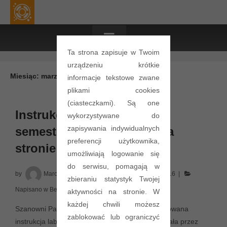
≡
Ta strona zapisuje w Twoim
urządzeniu krótkie
Miesiąc:
marzec 2016
informacje tekstowe zwane
plikami cookies
(ciasteczkami). Są one
Instrukcja laboratorium na
wykorzystywane do
zapisywania indywidualnych
semestr 2016L dostępna na
preferencji użytkownika,
stronie
umożliwiają logowanie się
do serwisu, pomagają w
by
Marcin Golanski
Posted on
31 marca 2016
zbieraniu statystyk Twojej
Napisano w
Bez kategorii
aktywności na stronie. W
każdej chwili możesz
Szanowni Państwo, Na stronie została zaktualizowana
zablokować lub ograniczyć
instrukcja laboratorium, która będzie obowiązywała przez