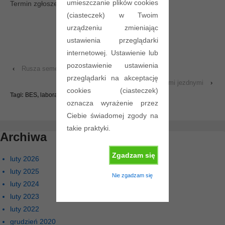
umieszczanie plików cookies
Termin zgłoszeń upływa 20 marca!
(ciasteczek) w Twoim
urządzeniu zmieniając
ustawienia przeglądarki
internetowej. Ustawienie lub
pozostawienie ustawienia
‹
Rusza semestr letni 2015
przeglądarki na akceptację
Laboratorium z nowymi platformami jezdnymi
›
cookies (ciasteczek)
Tagi:
BES
,
laboratorium
,
projekt
oznacza wyrażenie przez
Ciebie świadomej zgody na
takie praktyki.
Archiwa
Zgadzam się
luty 2026
luty 2025
Nie zgadzam się
luty 2024
luty 2023
luty 2022
grudzień 2020