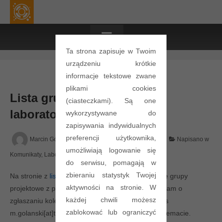
≡
Ta strona zapisuje w Twoim
urządzeniu krótkie
informacje tekstowe zwane
plikami cookies
Lista grup projektowych i
(ciasteczkami). Są one
laboratoryjnych
wykorzystywane do
zapisywania indywidualnych
preferencji użytkownika,
Marcin Golanski
Posted on
14 marca 2015
Napisano w
umożliwiają logowanie się
Komunikaty
,
Laboratorium
,
Projekt
do serwisu, pomagają w
zbieraniu statystyk Twojej
Na stronie z
listą grup
można już znaleźć pierwsze grupy
aktywności na stronie. W
projektowe z przydzielonymi tematami. Przypominam o
każdej chwili możesz
zgłaszaniu kolejnych grup drogą mailową na adres
zablokować lub ograniczyć
m.golanski[at]tele.pw.edu.pl z dopiskiem [BES] w temacie.